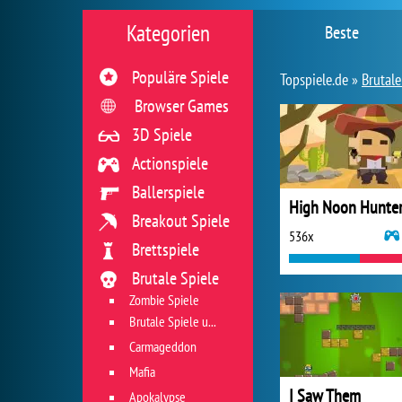
Kategorien
Beste
Populäre Spiele
Topspiele.de »
Brutale
Browser Games
3D Spiele
Actionspiele
Ballerspiele
High Noon Hunte
Breakout Spiele
536x
Brettspiele
Brutale Spiele
Zombie Spiele
Brutale Spiele ums Überleben
Carmageddon
Mafia
I Saw Them
Apokalypse