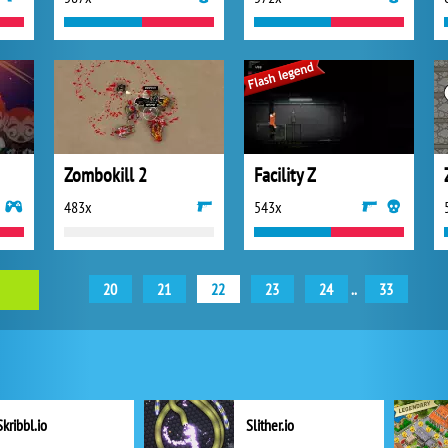
Zombokill 2
Facility Z
483x
543x
20
21
22
23
24
..
33
Skribbl.io
Slither.io