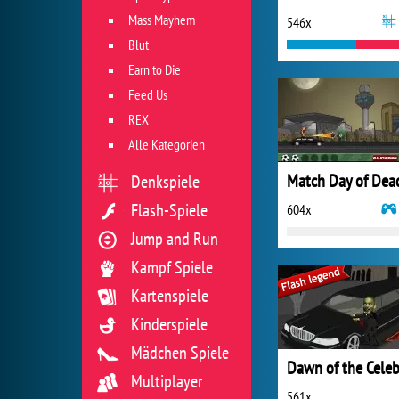
Mass Mayhem
546x
Blut
Earn to Die
Feed Us
REX
Alle Kategorien
Match Day of Dea
Denkspiele
Flash-Spiele
604x
Jump and Run
Kampf Spiele
Kartenspiele
Kinderspiele
Mädchen Spiele
Dawn of the Cele
Multiplayer
561x