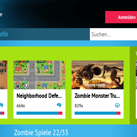
Anmelden
ofile
Neighborhood Defense
Zombie Monster Truck
664x
829x
Zombie Spiele 22/33