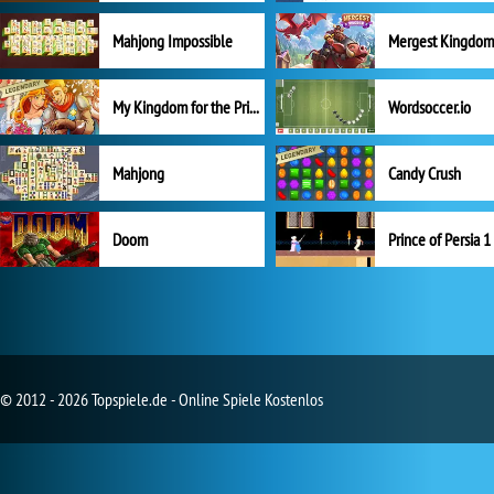
Mahjong Impossible
My Kingdom for the Princess Vollversion
Wordsoccer.io
Mahjong
Candy Crush
Doom
Prince of Persia 1
© 2012 - 2026 Topspiele.de - Online Spiele Kostenlos