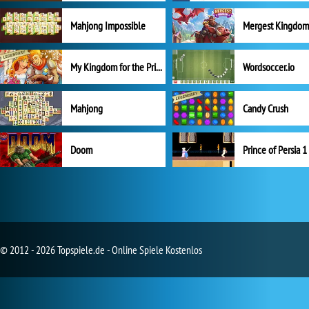
Mahjong Impossible
My Kingdom for the Princess Vollversion
Wordsoccer.io
Mahjong
Candy Crush
Doom
Prince of Persia 1
© 2012 - 2026 Topspiele.de - Online Spiele Kostenlos