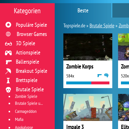
Kategorien
Beste
Populäre Spiele
Topspiele.de »
Brutale Spiele
»
Zombi
Browser Games
3D Spiele
Actionspiele
Ballerspiele
Zombie Korps
Zom
Breakout Spiele
584x
520x
Brettspiele
Brutale Spiele
Zombie Spiele
Brutale Spiele ums Überleben
Carmageddon
Mafia
Impale 3
Eli
Apokalypse