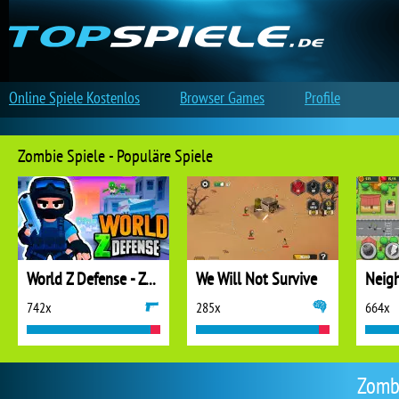
Online Spiele Kostenlos
Browser Games
Profile
Zombie Spiele - Populäre Spiele
World Z Defense - Zombie Defense
We Will Not Survive
742x
285x
664x
Zomb