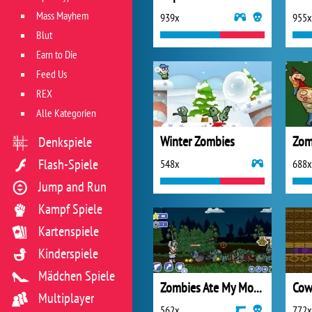
Mass Mayhem
939x
955x
Blut
Earn to Die
Feed Us
REX
Alle Kategorien
Winter Zombies
Zom
Denkspiele
Flash-Spiele
548x
688x
Jump and Run
Kampf Spiele
Kartenspiele
Kinderspiele
Mädchen Spiele
Zombies Ate My Motherland
Multiplayer
562x
772x