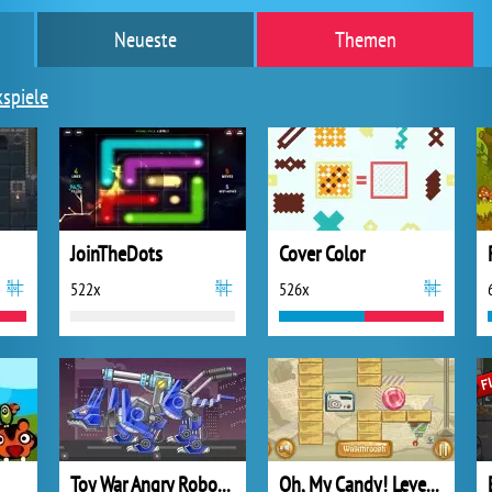
Neueste
Themen
spiele
JoinTheDots
Cover Color
522x
526x
Toy War Angry Robot Dog
Oh, My Candy! Levels Pack