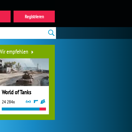
Registrieren
Wir empfehlen
World of Tanks
24 284x