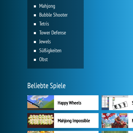
Mahjong
Bubble Shooter
Tetris
Tower Defense
Jewels
Süßigkeiten
Obst
Beliebte Spiele
Happy Wheels
Mahjong Impossible