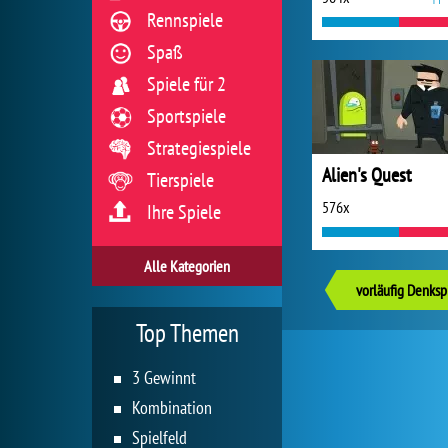
Rennspiele
Spaß
Spiele für 2
Sportspiele
Strategiespiele
Alien's Quest
Tierspiele
576x
Ihre Spiele
Alle Kategorien
vorläufig Denksp
Top Themen
3 Gewinnt
Kombination
Spielfeld