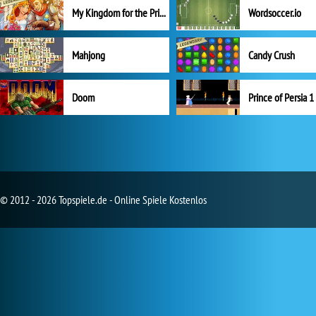
My Kingdom for the Princess Vollversion
Wordsoccer.io
Mahjong
Candy Crush
Doom
Prince of Persia 1
© 2012 - 2026 Topspiele.de - Online Spiele Kostenlos