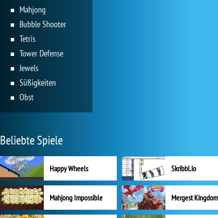
Mahjong
Bubble Shooter
Tetris
Tower Defense
Jewels
Süßigkeiten
Obst
Beliebte Spiele
Happy Wheels
Skribbl.io
Mahjong Impossible