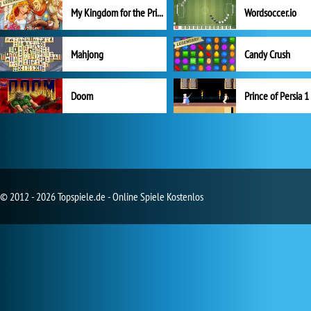
My Kingdom for the Princess Vollversion
Wordsoccer.io
Mahjong
Candy Crush
Doom
Prince of Persia 1
© 2012 - 2026 Topspiele.de - Online Spiele Kostenlos