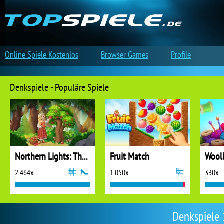
Online Spiele Kostenlos
Browser Games
Profile
Denkspiele - Populäre Spiele
Northern Lights: The Secret of the Forest
Fruit Match
2 464x
1 050x
330x
Denkspiele 