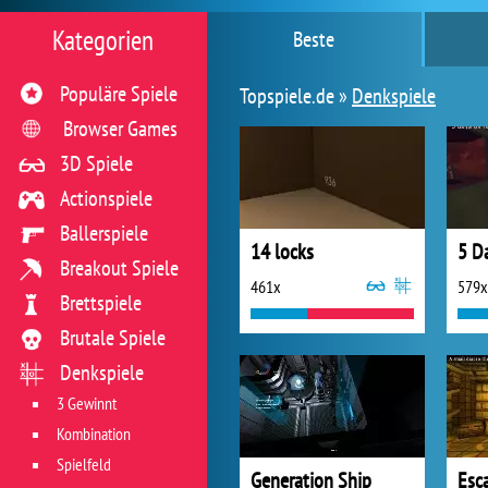
Kategorien
Beste
Populäre Spiele
Topspiele.de »
Denkspiele
Browser Games
3D Spiele
Actionspiele
Ballerspiele
14 locks
5 D
Breakout Spiele
461x
579x
Brettspiele
Brutale Spiele
Denkspiele
3 Gewinnt
Kombination
Spielfeld
Generation Ship
Esc