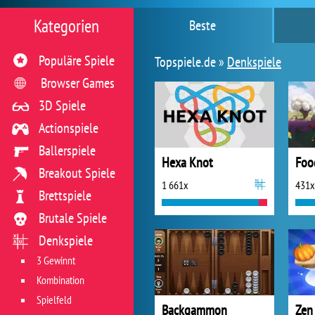
Kategorien
Beste
Populäre Spiele
Topspiele.de »
Denkspiele
Browser Games
3D Spiele
Actionspiele
Ballerspiele
Hexa Knot
Foo
Breakout Spiele
1 661x
431x
Brettspiele
Brutale Spiele
Denkspiele
3 Gewinnt
Kombination
Spielfeld
Backgammon
Zen