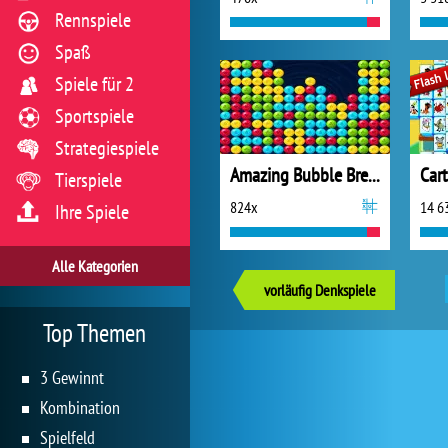
Rennspiele
Spaß
Spiele für 2
Sportspiele
Strategiespiele
Amazing Bubble Breaker
Car
Tierspiele
824x
14 6
Ihre Spiele
Alle Kategorien
vorläufig Denkspiele
Top Themen
3 Gewinnt
Kombination
Spielfeld