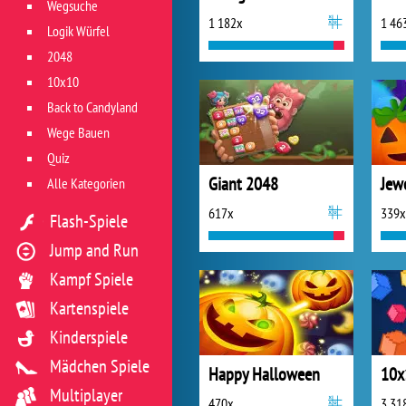
Wegsuche
1 182x
1 46
Logik Würfel
2048
10x10
Back to Candyland
Wege Bauen
Quiz
Giant 2048
Jew
Alle Kategorien
617x
339x
Flash-Spiele
Jump and Run
Kampf Spiele
Kartenspiele
Kinderspiele
Mädchen Spiele
Happy Halloween
10x
Multiplayer
470x
3 31