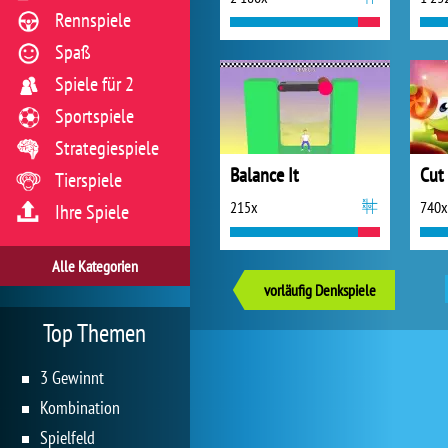
Rennspiele
Spaß
Spiele für 2
Sportspiele
Strategiespiele
Balance It
Cut
Tierspiele
215x
740x
Ihre Spiele
Alle Kategorien
vorläufig Denkspiele
Top Themen
3 Gewinnt
Kombination
Spielfeld