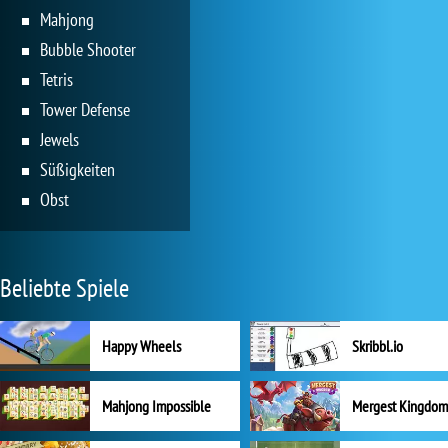
Mahjong
Bubble Shooter
Tetris
Tower Defense
Jewels
Süßigkeiten
Obst
Beliebte Spiele
Happy Wheels
Skribbl.io
Mahjong Impossible