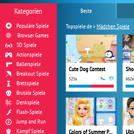
Kategorien
Beste
Populäre Spiele
Topspiele.de »
Mädchen Spiele
Browser Games
3D Spiele
Actionspiele
Ballerspiele
Cute Dog Contest
Sho
Breakout Spiele
525x
662x
Brettspiele
Brutale Spiele
Denkspiele
Flash-Spiele
Jump and Run
Kampf Spiele
Colors of Summer Princesses Edition