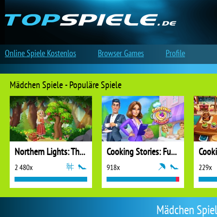
Online Spiele Kostenlos
Browser Games
Profile
Mädchen Spiele - Populäre Spiele
Northern Lights: The Secret of the Forest
Cooking Stories: Fun Cafe Game
Cook
2 480x
918x
229x
Mädchen Spiel