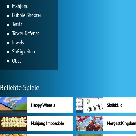
Mahjong
Bubble Shooter
Tetris
Tower Defense
Jewels
Süßigkeiten
Obst
Beliebte Spiele
Happy Wheels
Skribbl.io
Mahjong Impossible