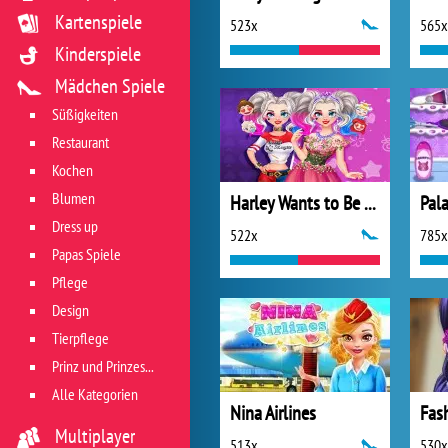
Kartenspiele
523x
565x
Kinderspiele
Mädchen Spiele
Süßigkeiten
Restaurant
Kochen
Blumen
Harley Wants to Be a Princess
Pal
Dress up
522x
785x
Papas Spiele
Pflege
Design
Tierpflege
Prinz und Prinzessin
Alle Kategorien
Nina Airlines
Multiplayer
513x
530x