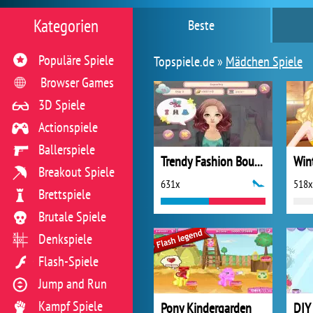
Kategorien
Beste
Populäre Spiele
Topspiele.de »
Mädchen Spiele
Browser Games
3D Spiele
Actionspiele
Ballerspiele
Trendy Fashion Boutique
Wint
Breakout Spiele
631x
518x
Brettspiele
Brutale Spiele
Denkspiele
Flash-Spiele
Jump and Run
Kampf Spiele
Pony Kindergarden