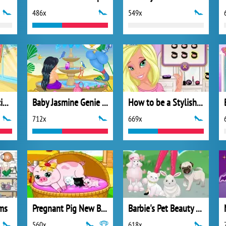
486x
549x
Barbie Tanning Accident
Baby Jasmine Genie Spa
How to be a Stylish Pregnant
712x
669x
ems
Pregnant Pig New Babies
Barbie's Pet Beauty Salon
560x
618x