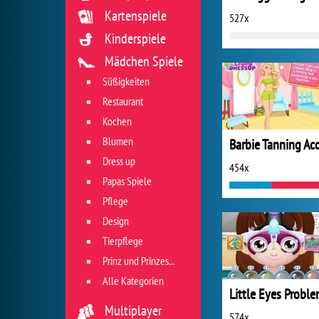
Kartenspiele
527x
Kinderspiele
Mädchen Spiele
Süßigkeiten
Restaurant
Kochen
Blumen
Dress up
454x
Papas Spiele
Pflege
Design
Tierpflege
Prinz und Prinzessin
Alle Kategorien
Little Eyes Probl
Multiplayer
574x