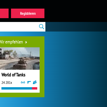
Registrieren
Wir empfehlen
World of Tanks
24 281x