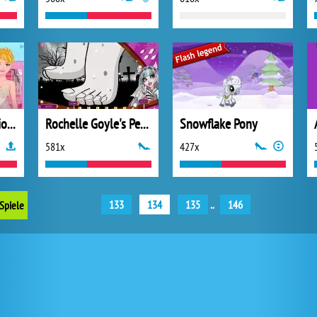
Barbie's First Fashion Show
Rochelle Goyle's Pedicure
Snowflake Pony
581x
427x
133
134
135
..
146
Spiele