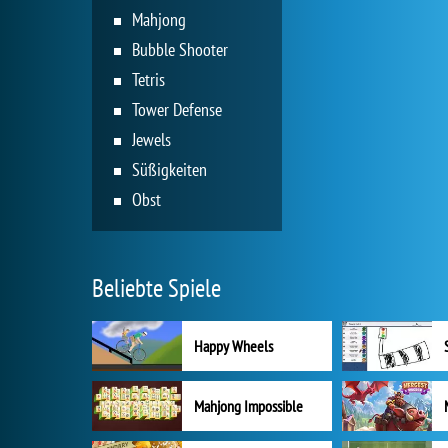
Mahjong
Bubble Shooter
Tetris
Tower Defense
Jewels
Süßigkeiten
Obst
Beliebte Spiele
Happy Wheels
Mahjong Impossible