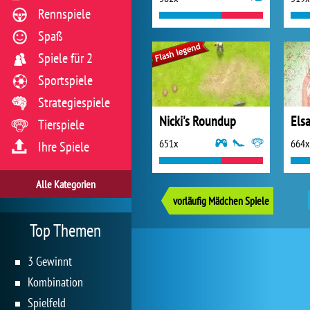
Rennspiele
Spaß
Spiele für 2
Sportspiele
Strategiespiele
Nicki's Roundup
Tierspiele
651x
664x
Ihre Spiele
Alle Kategorien
vorläufig Mädchen Spiele
Top Themen
3 Gewinnt
Kombination
Spielfeld