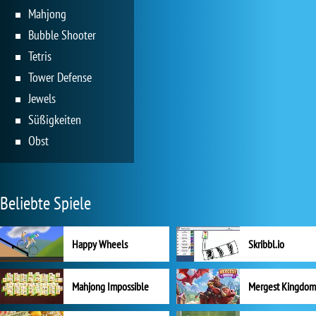
Mahjong
Bubble Shooter
Tetris
Tower Defense
Jewels
Süßigkeiten
Obst
Beliebte Spiele
Happy Wheels
Skribbl.io
Mahjong Impossible