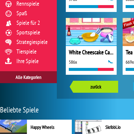
Rennspiele
Spaß
Spiele für 2
Sportspiele
Strategiespiele
Tierspiele
White Cheescake Caramel
Tea
Ihre Spiele
586x
669x
Alle Kategorien
zurück
Beliebte Spiele
Happy Wheels
Skribbl.io