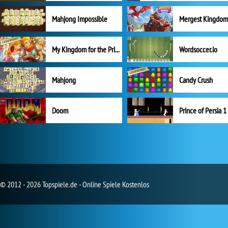
Mahjong Impossible
My Kingdom for the Princess Vollversion
Wordsoccer.io
Mahjong
Candy Crush
Doom
Prince of Persia 1
© 2012 - 2026 Topspiele.de - Online Spiele Kostenlos