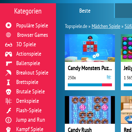
Kategorien
Beste
Populäre Spiele
Topspiele.de »
Mädchen Spiele
»
Süß
Browser Games
3D Spiele
Actionspiele
Ballerspiele
Candy Monsters Puzzle
Jell
Breakout Spiele
250x
1 36
Brettspiele
Brutale Spiele
Denkspiele
Flash-Spiele
Jump and Run
Kampf Spiele
Candy Rush
Red