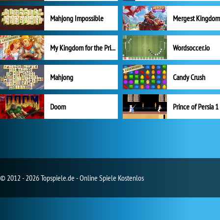
Mahjong Impossible
My Kingdom for the Princess Vollversion
Wordsoccer.io
Mahjong
Candy Crush
Doom
Prince of Persia 1
© 2012 - 2026 Topspiele.de - Online Spiele Kostenlos