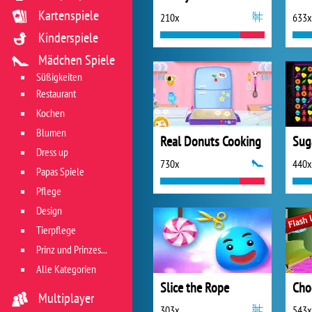
Kartenspiele
210x
633x
Kinderspiele
Mädchen Spiele
Süßigkeiten
Restaurant
Kochen
Blumen
Real Donuts Cooking
Sug
Dress up
730x
440x
Papas Spiele
Pflege
Design
Tierpflege
Prinz und Prinzessin
Alle Kategorien
Slice the Rope
Multiplayer
303x
543x