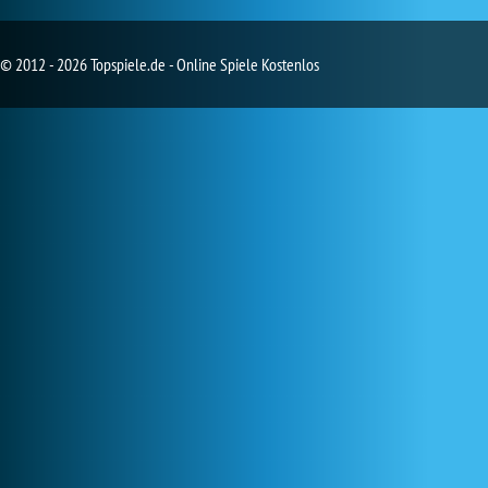
© 2012 - 2026 Topspiele.de - Online Spiele Kostenlos