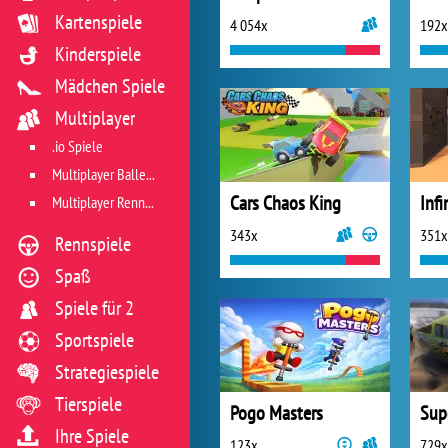
Kartenspiele
4 054x
192x
Kinderspiele
Mädchen Spiele
Multiplayer
.io Spiele
Multiplayer Ballerspiele
Cars Chaos King
Infi
Multiplayer Rennspiele
343x
351x
Rennspiele
Spaß
Spiele für 2
Sportspiele
Strategiespiele
Tierspiele
Pogo Masters
Ihre Spiele
123x
729x