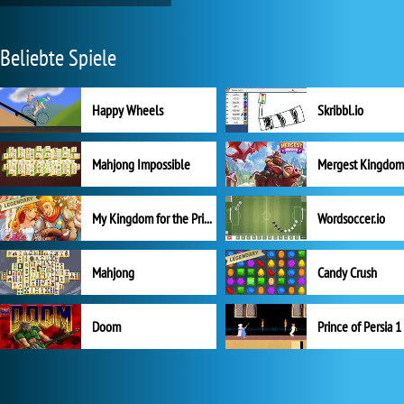
Beliebte Spiele
Happy Wheels
Skribbl.io
Mahjong Impossible
My Kingdom for the Princess Vollversion
Wordsoccer.io
Mahjong
Candy Crush
Doom
Prince of Persia 1