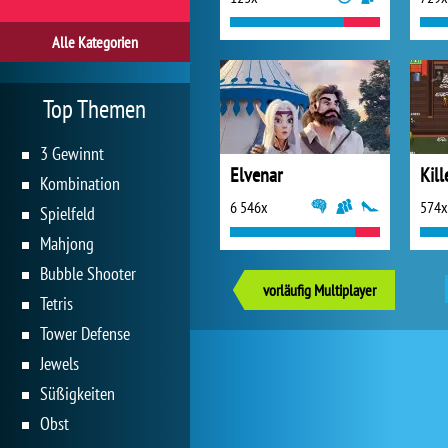
Alle Kategorien
Top Themen
3 Gewinnt
Elvenar
Kill
Kombination
6 546x
574x
Spielfeld
Mahjong
Bubble Shooter
vorläufig Multiplayer
Tetris
Tower Defense
Jewels
Süßigkeiten
Obst