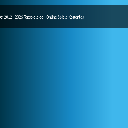
© 2012 - 2026 Topspiele.de - Online Spiele Kostenlos