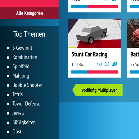
Alle Kategorien
Top Themen
3 Gewinnt
Stunt Car Racing
Batt
Kombination
1 514x
575x
Spielfeld
Mahjong
Bubble Shooter
vorläufig Multiplayer
Tetris
Tower Defense
Jewels
Süßigkeiten
Obst