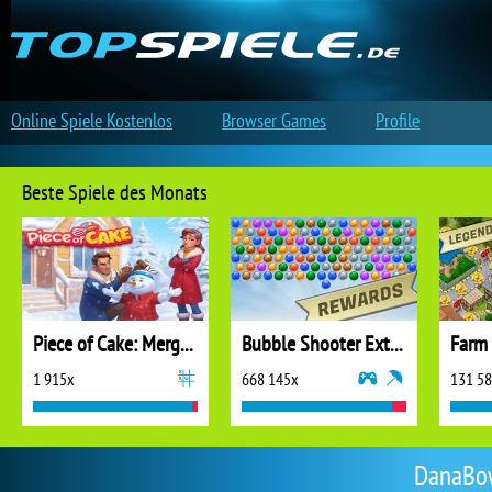
Online Spiele Kostenlos
Browser Games
Profile
Beste Spiele des Monats
Piece of Cake: Merge and Bake
Bubble Shooter Extreme
1 915x
668 145x
131 5
DanaBow