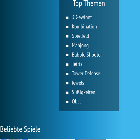
Top Themen
3 Gewinnt
Kombination
Spielfeld
Mahjong
Bubble Shooter
Tetris
Tower Defense
Jewels
Süßigkeiten
Obst
Beliebte Spiele