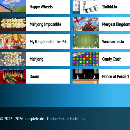
Happy Wheels
Skribbl.io
Mahjong Impossible
My Kingdom for the Princess Vollversion
Wordsoccer.io
Mahjong
Candy Crush
Doom
Prince of Persia 1
© 2012 - 2026 Topspiele.de - Online Spiele Kostenlos