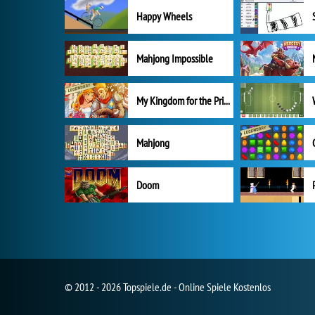
Happy Wheels
Mahjong Impossible
My Kingdom for the Princess Vollversion
Mahjong
Doom
© 2012 - 2026 Topspiele.de - Online Spiele Kostenlos