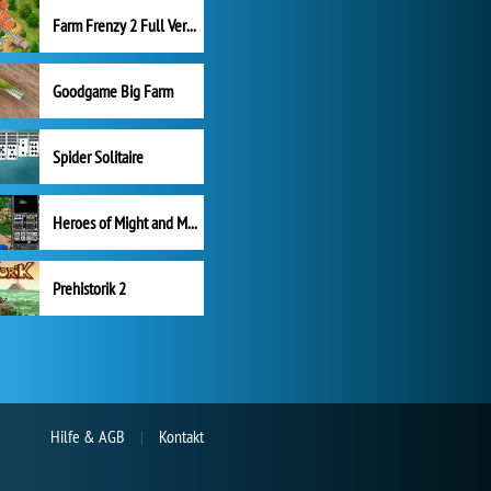
Farm Frenzy 2 Full Version
Goodgame Big Farm
Spider Solitaire
Heroes of Might and Magic II
Prehistorik 2
Hilfe & AGB
Kontakt