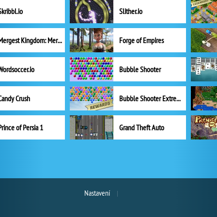
Skribbl.io
Slither.io
Mergest Kingdom: Merge Puzzle
Forge of Empires
Wordsoccer.io
Bubble Shooter
Candy Crush
Bubble Shooter Extreme
Prince of Persia 1
Grand Theft Auto
Nastavení