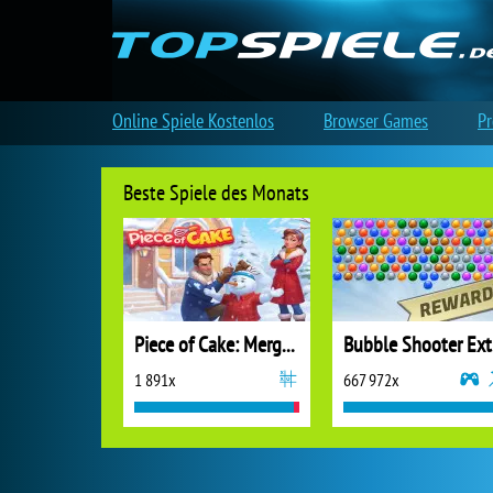
Online Spiele Kostenlos
Browser Games
Pr
Beste Spiele des Monats
Piece of Cake: Merge and Bake
B
1 891x
667 972x