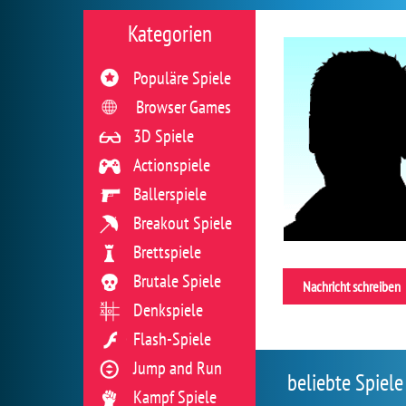
Kategorien
Populäre Spiele
Browser Games
3D Spiele
Actionspiele
Ballerspiele
Breakout Spiele
Brettspiele
Brutale Spiele
Nachricht schreiben
Denkspiele
Flash-Spiele
Jump and Run
beliebte Spiele
Kampf Spiele