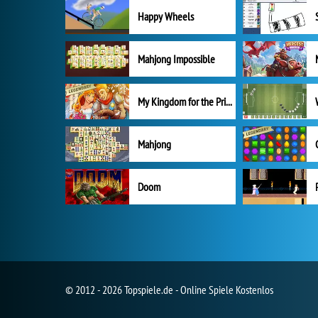
Happy Wheels
Mahjong Impossible
My Kingdom for the Princess Vollversion
Mahjong
Doom
© 2012 - 2026 Topspiele.de - Online Spiele Kostenlos