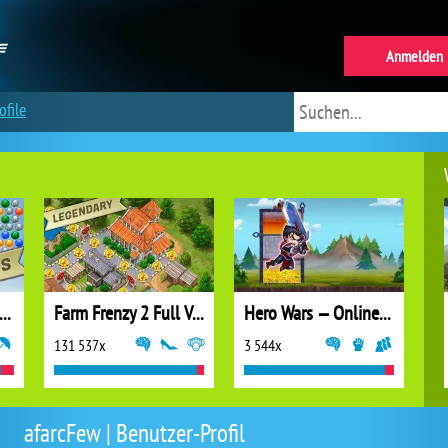
Anmelden
ofile
ubble Shooter Extreme
Farm Frenzy 2 Full Version
Hero Wars — Online action RPG
131 537x
3 544x
afarcFew | Benutzer-Profil