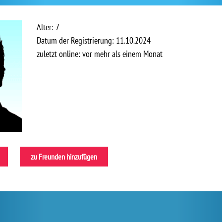
Alter: 7
Datum der Registrierung: 11.10.2024
zuletzt online: vor mehr als einem Monat
zu Freunden hinzufügen