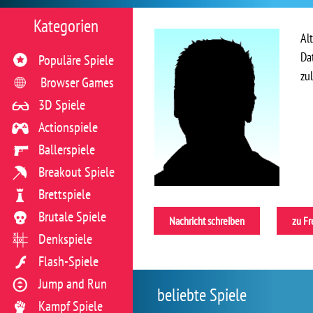
Kategorien
Alt
Da
Populäre Spiele
zu
Browser Games
3D Spiele
Actionspiele
Ballerspiele
Breakout Spiele
Brettspiele
Brutale Spiele
Nachricht schreiben
zu F
Denkspiele
Flash-Spiele
Jump and Run
beliebte Spiele
Kampf Spiele