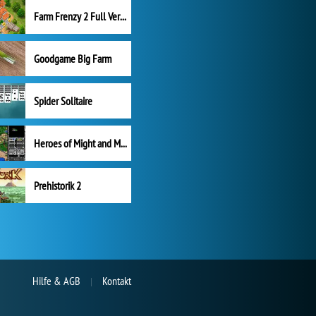
Farm Frenzy 2 Full Version
Goodgame Big Farm
Spider Solitaire
Heroes of Might and Magic II
Prehistorik 2
Hilfe & AGB
Kontakt