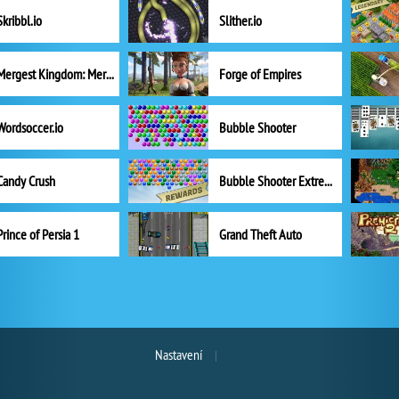
Skribbl.io
Slither.io
Mergest Kingdom: Merge Puzzle
Forge of Empires
Wordsoccer.io
Bubble Shooter
Candy Crush
Bubble Shooter Extreme
Prince of Persia 1
Grand Theft Auto
Nastavení