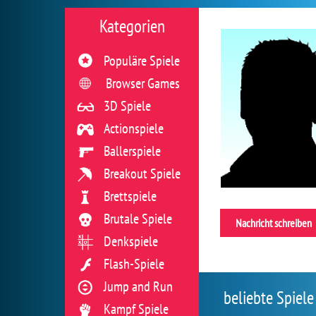
Kategorien
Populäre Spiele
Browser Games
3D Spiele
Actionspiele
Ballerspiele
Breakout Spiele
Brettspiele
Brutale Spiele
Nachricht schreiben
Denkspiele
Flash-Spiele
Jump and Run
beliebte Spiele
Kampf Spiele