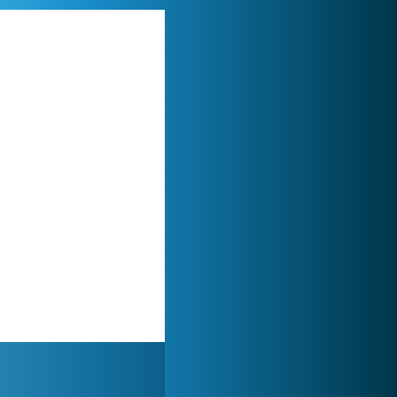
My Free Zoo
9 357x
World of Tanks
24 282x