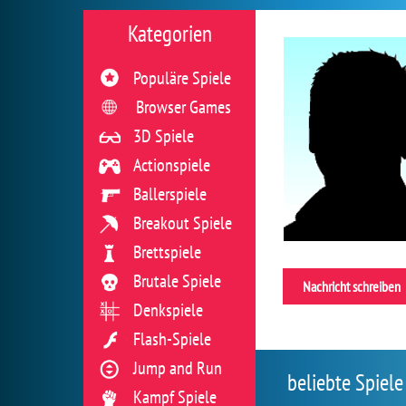
Kategorien
Populäre Spiele
Browser Games
3D Spiele
Actionspiele
Ballerspiele
Breakout Spiele
Brettspiele
Brutale Spiele
Nachricht schreiben
Denkspiele
Flash-Spiele
Jump and Run
beliebte Spiele
Kampf Spiele