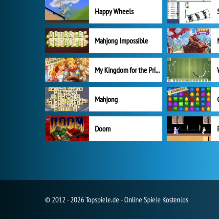
Happy Wheels
Mahjong Impossible
My Kingdom for the Princess Vollversion
Mahjong
Doom
© 2012 - 2026 Topspiele.de - Online Spiele Kostenlos