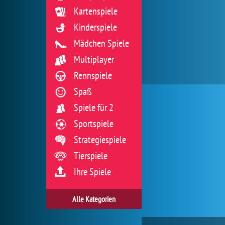
Kartenspiele
Kinderspiele
Mädchen Spiele
Multiplayer
Rennspiele
Spaß
Spiele für 2
Sportspiele
Strategiespiele
Tierspiele
Ihre Spiele
Alle Kategorien