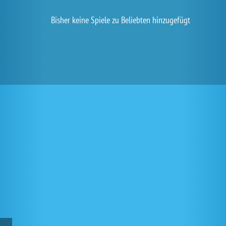
Bisher keine Spiele zu Beliebten hinzugefügt