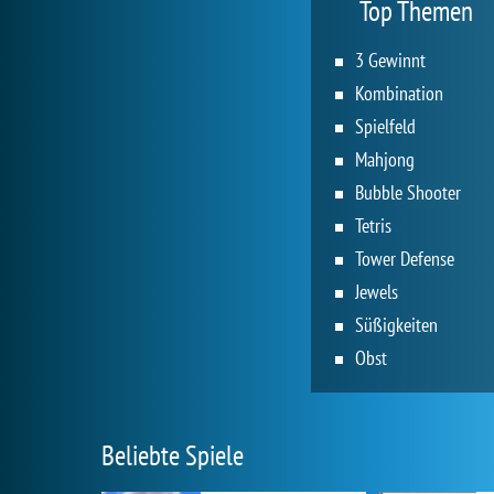
Top Themen
3 Gewinnt
Kombination
Spielfeld
Mahjong
Bubble Shooter
Tetris
Tower Defense
Jewels
Süßigkeiten
Obst
Beliebte Spiele