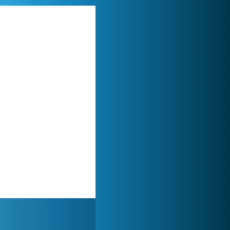
Zoo 2: Animal Park
3 849x
My Free Zoo
9 357x