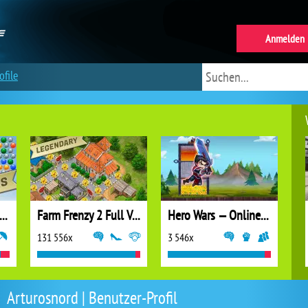
Anmelden
ofile
ubble Shooter Extreme
Farm Frenzy 2 Full Version
Hero Wars — Online action RPG
131 556x
3 546x
Arturosnord | Benutzer-Profil