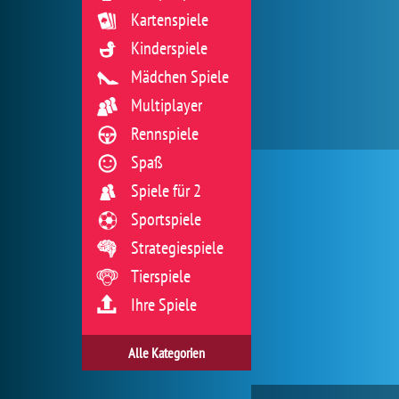
Kartenspiele
Kinderspiele
Mädchen Spiele
Multiplayer
Rennspiele
Spaß
Spiele für 2
Sportspiele
Strategiespiele
Tierspiele
Ihre Spiele
Alle Kategorien