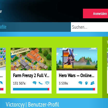
Anmelden
ofile
ubble Shooter Extreme
Farm Frenzy 2 Full Version
Hero Wars — Online action RPG
131 507x
3 539x
Victorcyy | Benutzer-Profil