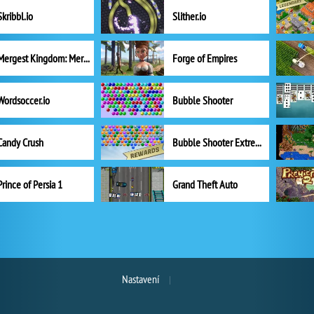
Skribbl.io
Slither.io
Mergest Kingdom: Merge Puzzle
Forge of Empires
Wordsoccer.io
Bubble Shooter
Candy Crush
Bubble Shooter Extreme
Prince of Persia 1
Grand Theft Auto
Nastavení