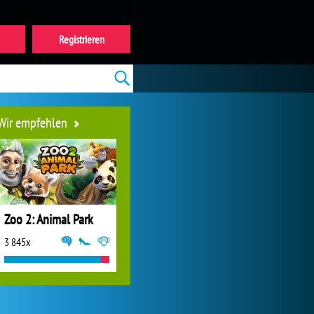
Registrieren
Wir empfehlen
Zoo 2: Animal Park
3 845x