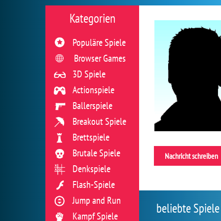
Kategorien
Populäre Spiele
Browser Games
3D Spiele
Actionspiele
Ballerspiele
Breakout Spiele
Brettspiele
Brutale Spiele
Nachricht schreiben
Denkspiele
Flash-Spiele
Jump and Run
beliebte Spiele
Kampf Spiele