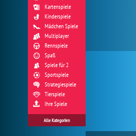
Kartenspiele
Kinderspiele
Mädchen Spiele
Multiplayer
Rennspiele
Spaß
Spiele für 2
Sportspiele
Strategiespiele
Tierspiele
Ihre Spiele
Alle Kategorien