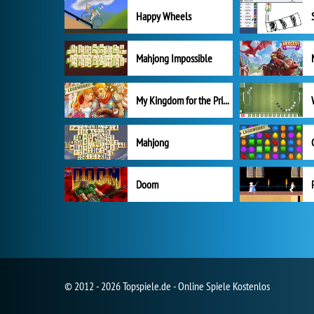
Happy Wheels
Mahjong Impossible
My Kingdom for the Princess Vollversion
Mahjong
Doom
© 2012 - 2026 Topspiele.de - Online Spiele Kostenlos