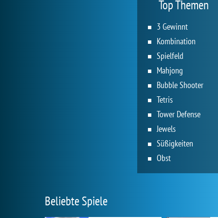
Top Themen
3 Gewinnt
Kombination
Spielfeld
Mahjong
Bubble Shooter
Tetris
Tower Defense
Jewels
Süßigkeiten
Obst
Beliebte Spiele