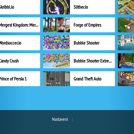
Skribbl.io
Slither.io
Mergest Kingdom: Merge Puzzle
Forge of Empires
Wordsoccer.io
Bubble Shooter
Candy Crush
Bubble Shooter Extreme
Prince of Persia 1
Grand Theft Auto
Nastavení