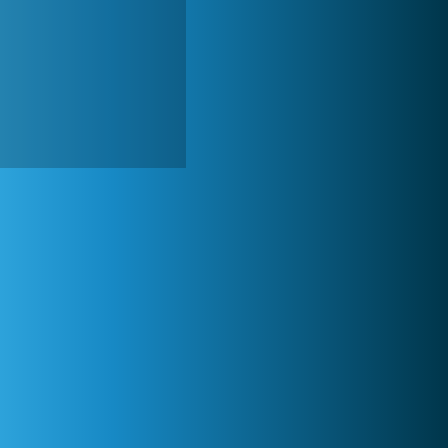
World of Tanks
24 281x