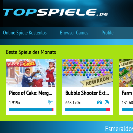
Online Spiele Kostenlos
Browser Games
Profile
Beste Spiele des Monats
Piece of Cake: Merge and Bake
Bubble Shooter Extreme
1 919x
668 170x
131 6
Esmeraldos