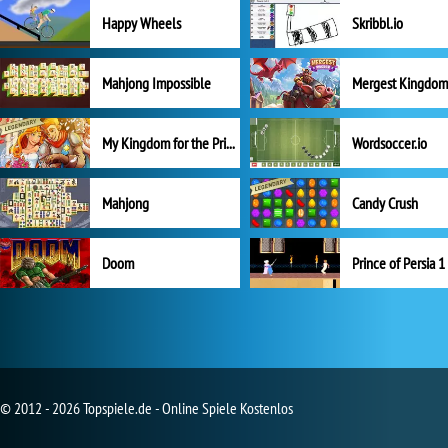
Happy Wheels
Skribbl.io
Mahjong Impossible
My Kingdom for the Princess Vollversion
Wordsoccer.io
Mahjong
Candy Crush
Doom
Prince of Persia 1
© 2012 - 2026 Topspiele.de - Online Spiele Kostenlos