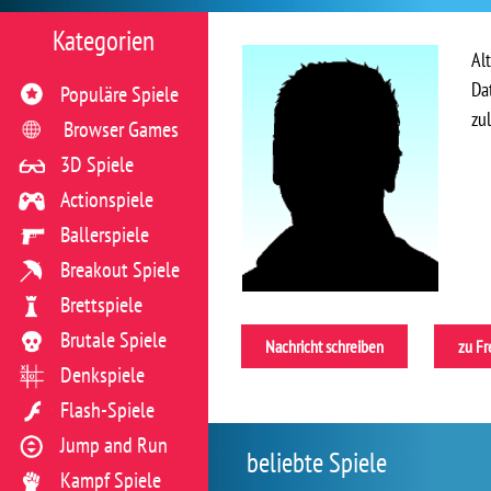
Kategorien
Alt
Da
Populäre Spiele
zu
Browser Games
3D Spiele
Actionspiele
Ballerspiele
Breakout Spiele
Brettspiele
Brutale Spiele
Nachricht schreiben
zu F
Denkspiele
Flash-Spiele
Jump and Run
beliebte Spiele
Kampf Spiele