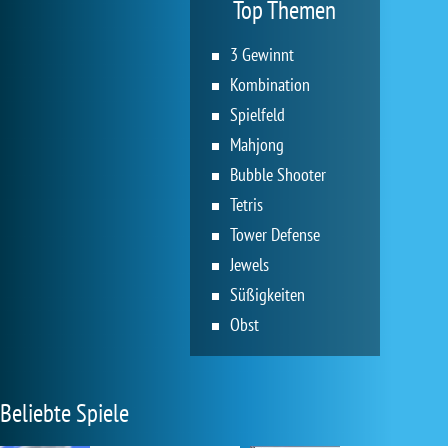
Top Themen
3 Gewinnt
Kombination
Spielfeld
Mahjong
Bubble Shooter
Tetris
Tower Defense
Jewels
Süßigkeiten
Obst
Beliebte Spiele