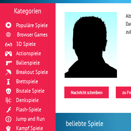
Kategorien
Alt
Da
Populäre Spiele
zu
Browser Games
3D Spiele
Actionspiele
Ballerspiele
Breakout Spiele
Brettspiele
Brutale Spiele
Nachricht schreiben
zu F
Denkspiele
Flash-Spiele
Jump and Run
beliebte Spiele
Kampf Spiele