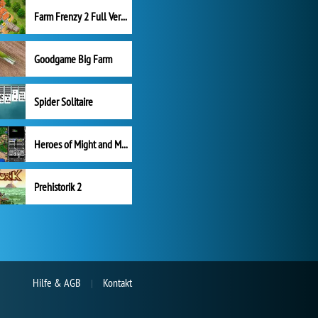
Farm Frenzy 2 Full Version
Goodgame Big Farm
Spider Solitaire
Heroes of Might and Magic II
Prehistorik 2
Hilfe & AGB
Kontakt