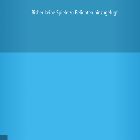
Bisher keine Spiele zu Beliebten hinzugefügt