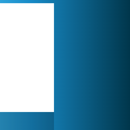
Forge of Empires
20 588x
Zoo 2: Animal Park
3 845x