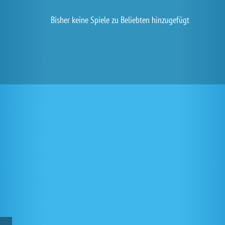
Bisher keine Spiele zu Beliebten hinzugefügt