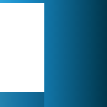
Forge of Empires
20 588x
World of Tanks
24 282x