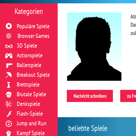
Kategorien
Alt
Da
Populäre Spiele
zu
Browser Games
3D Spiele
Actionspiele
Ballerspiele
Breakout Spiele
Brettspiele
Brutale Spiele
Nachricht schreiben
zu F
Denkspiele
Flash-Spiele
Jump and Run
beliebte Spiele
Kampf Spiele