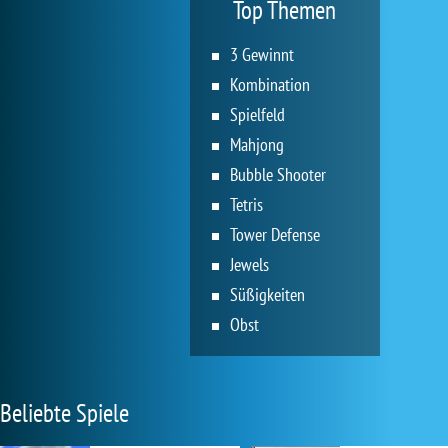
Top Themen
3 Gewinnt
Kombination
Spielfeld
Mahjong
Bubble Shooter
Tetris
Tower Defense
Jewels
Süßigkeiten
Obst
Beliebte Spiele