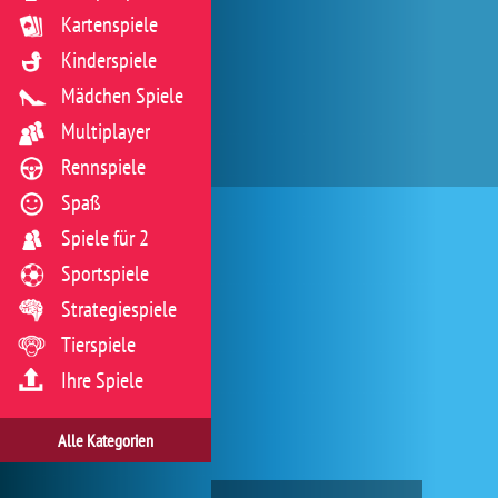
Kartenspiele
Kinderspiele
Mädchen Spiele
Multiplayer
Rennspiele
Spaß
Spiele für 2
Sportspiele
Strategiespiele
Tierspiele
Ihre Spiele
Alle Kategorien