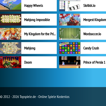
Happy Wheels
Skribbl.io
Mahjong Impossible
My Kingdom for the Princess Vollversion
Wordsoccer.io
Mahjong
Candy Crush
Doom
Prince of Persia 1
© 2012 - 2026 Topspiele.de - Online Spiele Kostenlos