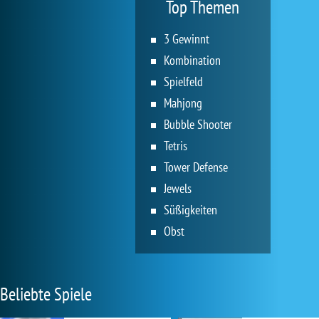
Top Themen
3 Gewinnt
Kombination
Spielfeld
Mahjong
Bubble Shooter
Tetris
Tower Defense
Jewels
Süßigkeiten
Obst
Beliebte Spiele