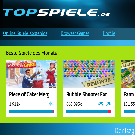
Online Spiele Kostenlos
Browser Games
Profile
Beste Spiele des Monats
Piece of Cake: Merge and Bake
Bubble Shooter Extreme
1 912x
668 093x
131 5
Deniszgv