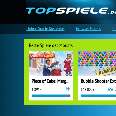
Online Spiele Kostenlos
Browser Games
Pr
Beste Spiele des Monats
Piece of Cake: Merge and Bake
B
1 891x
668 002x