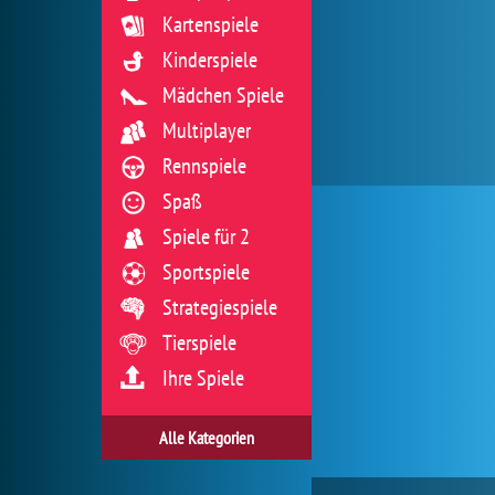
Kartenspiele
Kinderspiele
Mädchen Spiele
Multiplayer
Rennspiele
Spaß
Spiele für 2
Sportspiele
Strategiespiele
Tierspiele
Ihre Spiele
Alle Kategorien