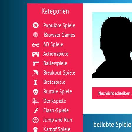
Kategorien
Populäre Spiele
Browser Games
3D Spiele
Actionspiele
Ballerspiele
Breakout Spiele
Brettspiele
Brutale Spiele
Nachricht schreiben
Denkspiele
Flash-Spiele
Jump and Run
beliebte Spiele
Kampf Spiele