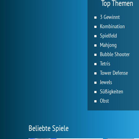
Top Themen
3 Gewinnt
Kombination
Spielfeld
Mahjong
Bubble Shooter
Tetris
Tower Defense
Jewels
Süßigkeiten
Obst
Beliebte Spiele