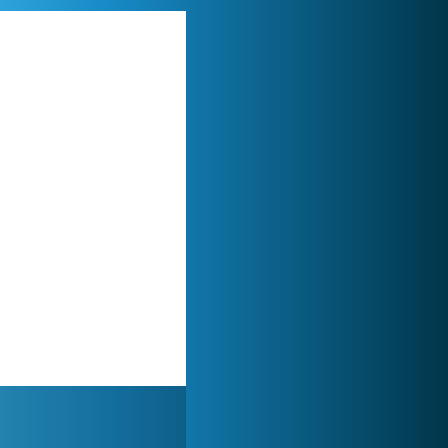
Zoo 2: Animal Park
3 845x
Forge of Empires
20 587x