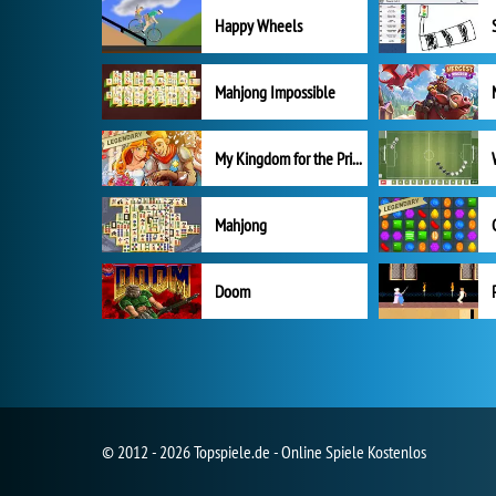
Happy Wheels
Mahjong Impossible
My Kingdom for the Princess Vollversion
Mahjong
Doom
© 2012 - 2026 Topspiele.de - Online Spiele Kostenlos