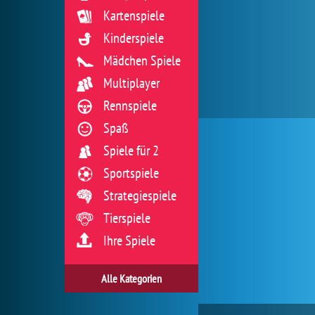
Kartenspiele
Kinderspiele
Mädchen Spiele
Multiplayer
Rennspiele
Spaß
Spiele für 2
Sportspiele
Strategiespiele
Tierspiele
Ihre Spiele
Alle Kategorien