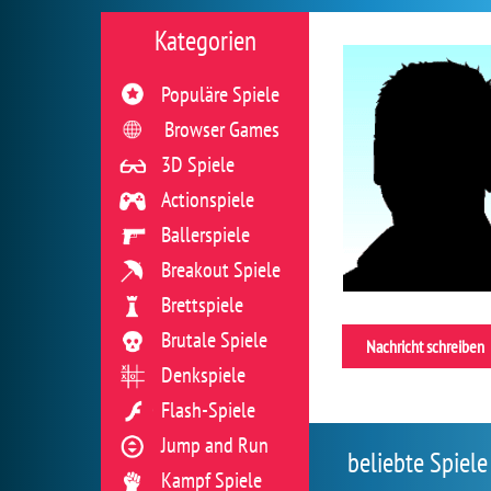
Kategorien
Populäre Spiele
Browser Games
3D Spiele
Actionspiele
Ballerspiele
Breakout Spiele
Brettspiele
Brutale Spiele
Nachricht schreiben
Denkspiele
Flash-Spiele
Jump and Run
beliebte Spiele
Kampf Spiele