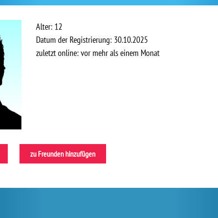
Alter: 12
Datum der Registrierung: 30.10.2025
zuletzt online: vor mehr als einem Monat
zu Freunden hinzufügen