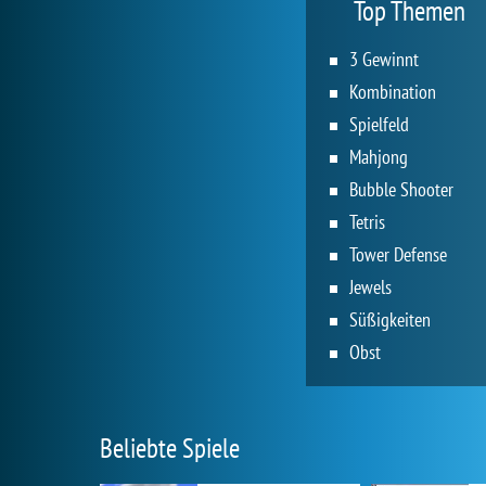
Top Themen
3 Gewinnt
Kombination
Spielfeld
Mahjong
Bubble Shooter
Tetris
Tower Defense
Jewels
Süßigkeiten
Obst
Beliebte Spiele