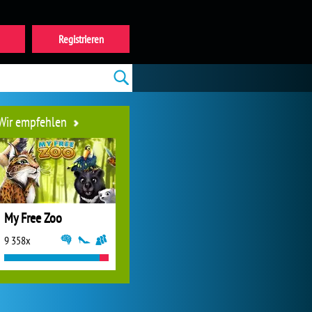
Registrieren
Wir empfehlen
My Free Zoo
9 358x