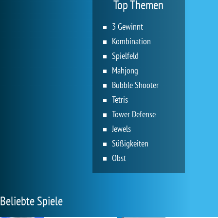
Top Themen
3 Gewinnt
Kombination
Spielfeld
Mahjong
Bubble Shooter
Tetris
Tower Defense
Jewels
Süßigkeiten
Obst
Beliebte Spiele