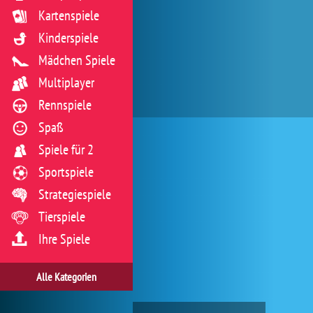
Kartenspiele
Kinderspiele
Mädchen Spiele
Multiplayer
Rennspiele
Spaß
Spiele für 2
Sportspiele
Strategiespiele
Tierspiele
Ihre Spiele
Alle Kategorien