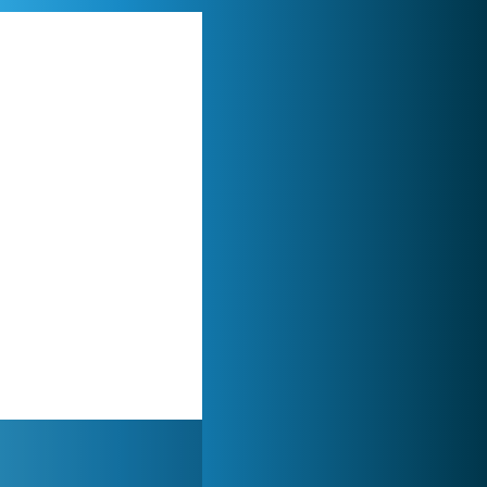
World of Tanks
24 285x
Forge of Empires
20 593x