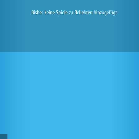
Bisher keine Spiele zu Beliebten hinzugefügt