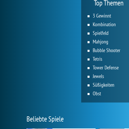
Top Themen
3 Gewinnt
Kombination
Spielfeld
Mahjong
Bubble Shooter
Tetris
Tower Defense
Jewels
Süßigkeiten
Obst
Beliebte Spiele