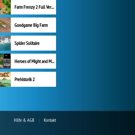
Farm Frenzy 2 Full Version
Goodgame Big Farm
Spider Solitaire
Heroes of Might and Magic II
Prehistorik 2
Hilfe & AGB
Kontakt