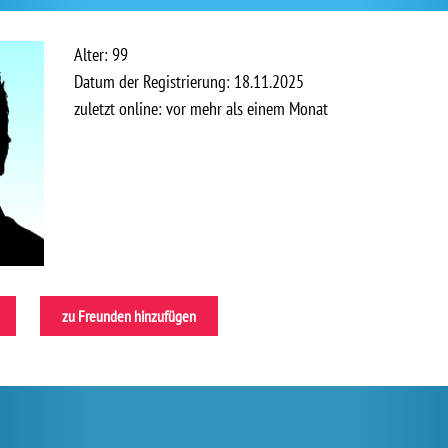
Alter: 99
Datum der Registrierung: 18.11.2025
zuletzt online: vor mehr als einem Monat
zu Freunden hinzufügen