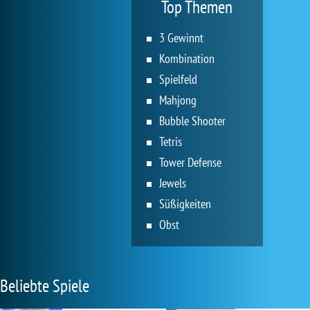
Top Themen
3 Gewinnt
Kombination
Spielfeld
Mahjong
Bubble Shooter
Tetris
Tower Defense
Jewels
Süßigkeiten
Obst
Beliebte Spiele