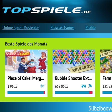
Online Spiele Kostenlos
Browser Games
Profile
Beste Spiele des Monats
Piece of Cake: Merge and Bake
Bubble Shooter Extreme
1 910x
668 060x
131 5
Slibziboowr