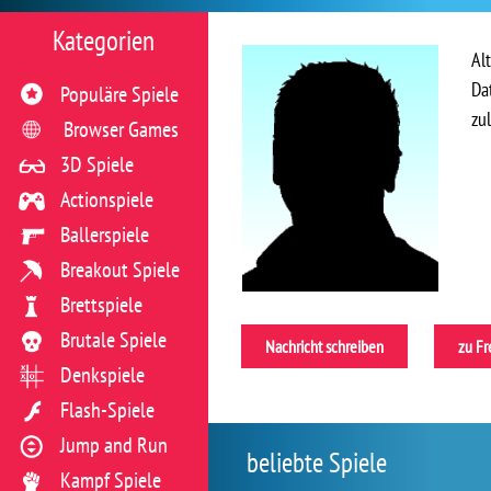
Kategorien
Alt
Da
Populäre Spiele
zu
Browser Games
3D Spiele
Actionspiele
Ballerspiele
Breakout Spiele
Brettspiele
Brutale Spiele
Nachricht schreiben
zu F
Denkspiele
Flash-Spiele
Jump and Run
beliebte Spiele
Kampf Spiele