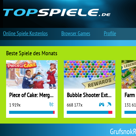
Online Spiele Kostenlos
Browser Games
Profile
Beste Spiele des Monats
Piece of Cake: Merge and Bake
Bubble Shooter Extreme
1 919x
668 177x
131 6
GrufsnokR