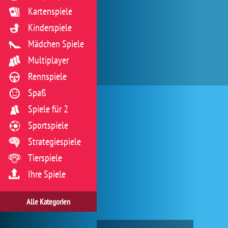
Kartenspiele
Kinderspiele
Mädchen Spiele
Multiplayer
Rennspiele
Spaß
Spiele für 2
Sportspiele
Strategiespiele
Tierspiele
Ihre Spiele
Alle Kategorien