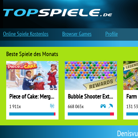
Online Spiele Kostenlos
Browser Games
Profile
Beste Spiele des Monats
Piece of Cake: Merge and Bake
Bubble Shooter Extreme
1 911x
668 065x
131 5
Denisvus