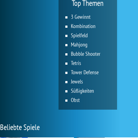
Top Themen
3 Gewinnt
Kombination
Spielfeld
Mahjong
Bubble Shooter
Tetris
Tower Defense
Jewels
Süßigkeiten
Obst
Beliebte Spiele