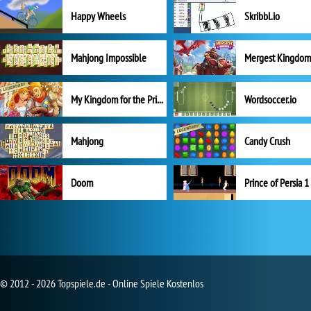
Happy Wheels
Skribbl.io
Mahjong Impossible
My Kingdom for the Princess Vollversion
Wordsoccer.io
Mahjong
Candy Crush
Doom
Prince of Persia 1
© 2012 - 2026 Topspiele.de - Online Spiele Kostenlos