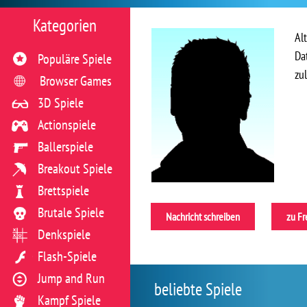
Kategorien
Alt
Da
Populäre Spiele
zu
Browser Games
3D Spiele
Actionspiele
Ballerspiele
Breakout Spiele
Brettspiele
Brutale Spiele
Nachricht schreiben
zu F
Denkspiele
Flash-Spiele
Jump and Run
beliebte Spiele
Kampf Spiele