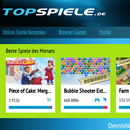
Online Spiele Kostenlos
Browser Games
Profile
Beste Spiele des Monats
Piece of Cake: Merge and Bake
Bubble Shooter Extreme
1 912x
668 088x
131 5
DennisNo