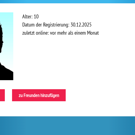
Alter: 10
Datum der Registrierung: 30.12.2025
zuletzt online: vor mehr als einem Monat
zu Freunden hinzufügen