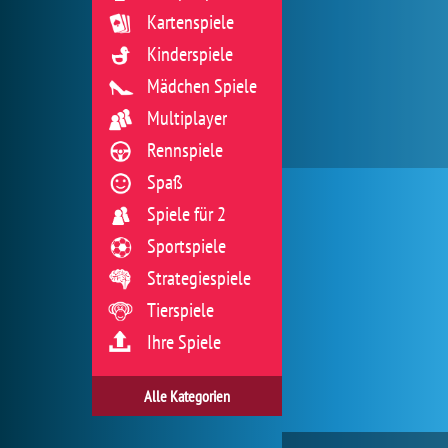
Kartenspiele
Kinderspiele
Mädchen Spiele
Multiplayer
Rennspiele
Spaß
Spiele für 2
Sportspiele
Strategiespiele
Tierspiele
Ihre Spiele
Alle Kategorien