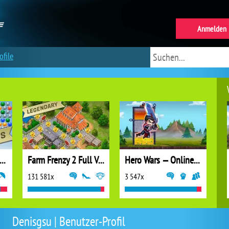
Anmelden
ofile
ubble Shooter Extreme
Farm Frenzy 2 Full Version
Hero Wars — Online action RPG
131 581x
3 547x
Denisgsu | Benutzer-Profil