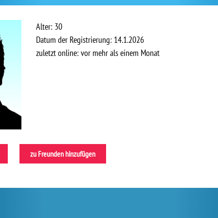
Alter: 30
Datum der Registrierung: 14.1.2026
zuletzt online: vor mehr als einem Monat
zu Freunden hinzufügen