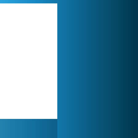
Zoo 2: Animal Park
3 849x
World of Tanks
24 285x