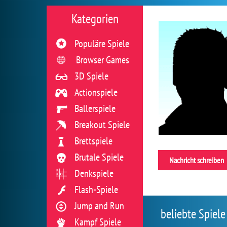
Kategorien
Populäre Spiele
Browser Games
3D Spiele
Actionspiele
Ballerspiele
Breakout Spiele
Brettspiele
Brutale Spiele
Nachricht schreiben
Denkspiele
Flash-Spiele
Jump and Run
beliebte Spiele
Kampf Spiele