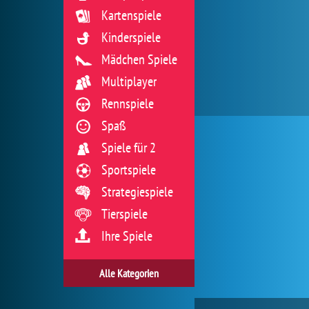
Kartenspiele
Kinderspiele
Mädchen Spiele
Multiplayer
Rennspiele
Spaß
Spiele für 2
Sportspiele
Strategiespiele
Tierspiele
Ihre Spiele
Alle Kategorien