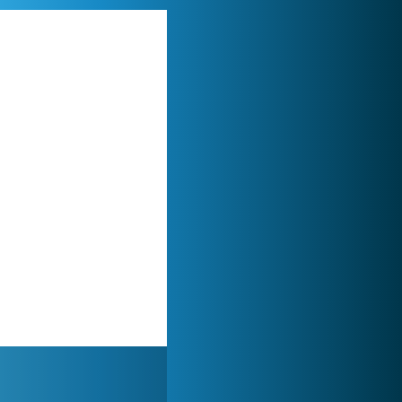
World of Tanks
24 279x
My Free Zoo
9 353x