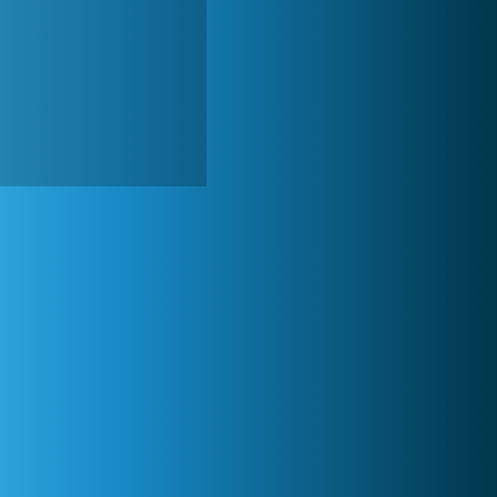
Zoo 2: Animal Park
3 844x