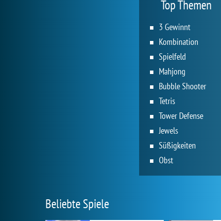
Top Themen
3 Gewinnt
Kombination
Spielfeld
Mahjong
Bubble Shooter
Tetris
Tower Defense
Jewels
Süßigkeiten
Obst
Beliebte Spiele