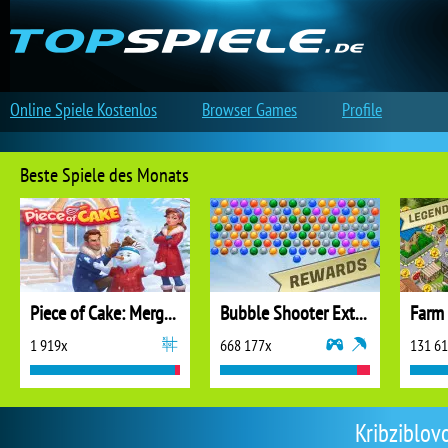
Online Spiele Kostenlos
Browser Games
Profile
Beste Spiele des Monats
Piece of Cake: Merge and Bake
Bubble Shooter Extreme
1 919x
668 177x
131 6
Kribziblovo