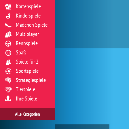
Kartenspiele
Kinderspiele
Mädchen Spiele
Multiplayer
Rennspiele
Spaß
Spiele für 2
Sportspiele
Strategiespiele
Tierspiele
Ihre Spiele
Alle Kategorien