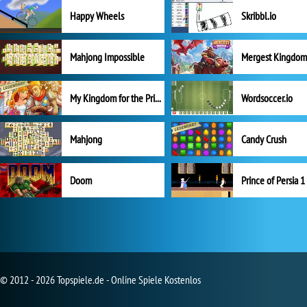
Happy Wheels
Skribbl.io
Mahjong Impossible
My Kingdom for the Princess Vollversion
Wordsoccer.io
Mahjong
Candy Crush
Doom
Prince of Persia 1
© 2012 - 2026 Topspiele.de - Online Spiele Kostenlos