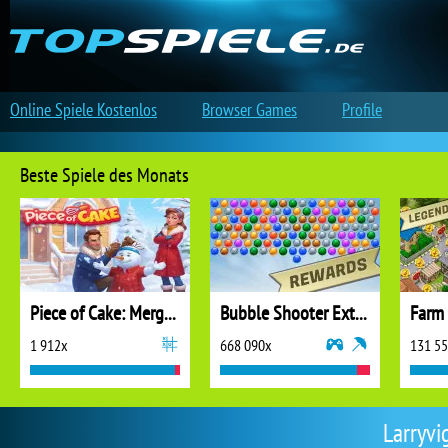
Online Spiele Kostenlos
Browser Games
Profile
Beste Spiele des Monats
Piece of Cake: Merge and Bake
Bubble Shooter Extreme
1 912x
668 090x
131 5
Larryvi