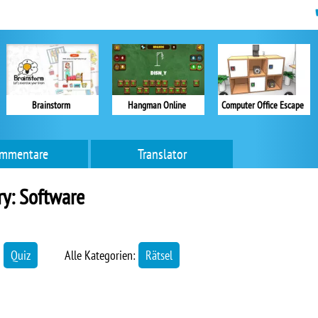
Brainstorm
Hangman Online
Computer Office Escape
mmentare
Translator
ry: Software
→
Quiz
Alle Kategorien:
Rätsel