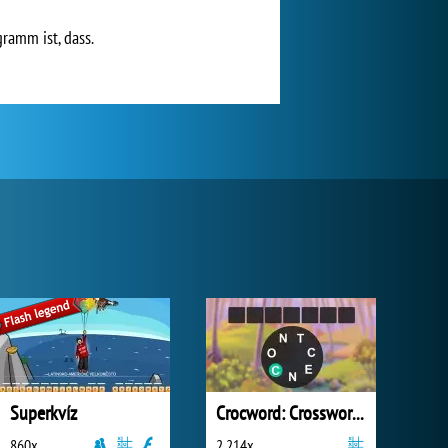
ramm ist, dass.
Superkvíz
Crocword: Crossword Puzzle Game
860x
2 214x