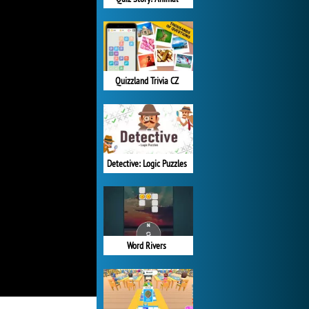
Quizzland Trivia CZ
Detective: Logic Puzzles
Word Rivers