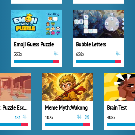
Emoji Guess Puzzle
Bubble Letters
353x
658x
Faraway: Puzzle Escape
Meme Myth:Wukong
Brain Test
102x
408x