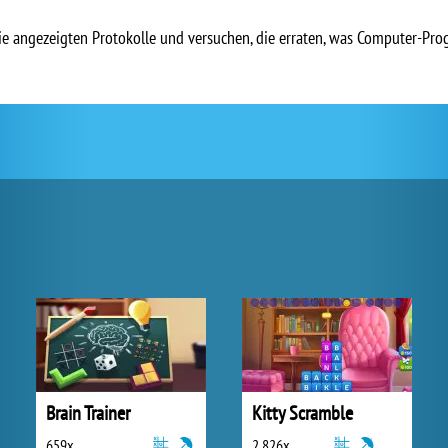
ie angezeigten Protokolle und versuchen, die erraten, was Computer-Prog
Brain Trainer
Kitty Scramble
659x
2 826x