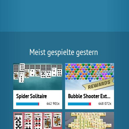
Meist gespielte gestern
Spider Solitaire
Bubble Shooter Extreme
662 901x
668 072x