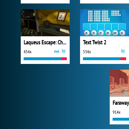
Laqueus Escape: Chapter VI
Text Twist 2
454x
534x
914x