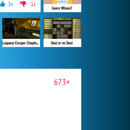
3x
1x
Guess Whooo?
Deal or no Deal
Laqueus Escape: Chapter VI
673×