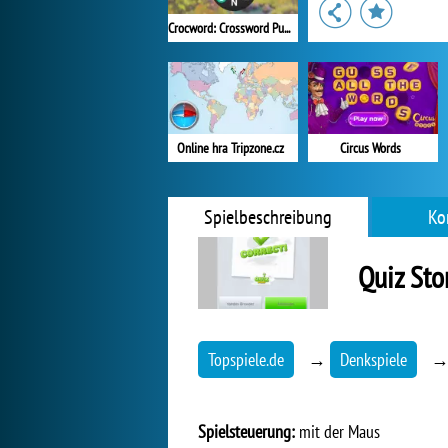
Crocword: Crossword Puzzle Game
Online hra Tripzone.cz
Circus Words
Spielbeschreibung
Ko
Quiz Sto
Topspiele.de
→
Denkspiele
Spielsteuerung:
mit der Maus