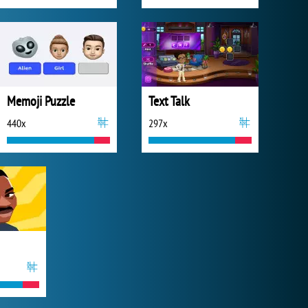
Memoji Puzzle
Text Talk
440x
297x