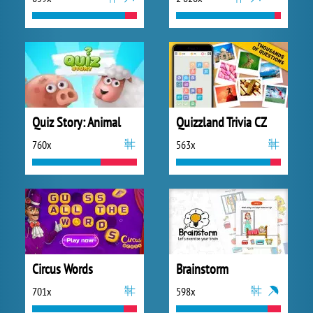
Quiz Story: Animal
Quizzland Trivia CZ
760x
563x
Circus Words
Brainstorm
701x
598x