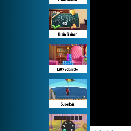
Brain Trainer
Kitty Scramble
Superkvíz