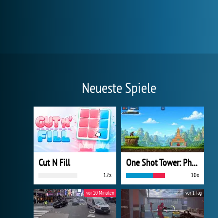
Neueste Spiele
Cut N Fill
One Shot Tower: Physics Destroyer
12x
10x
vor 10 Minuten
vor 1 Tag