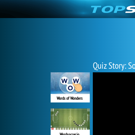
Quiz Story: S
Words of Wonders
Wordsoccer.io