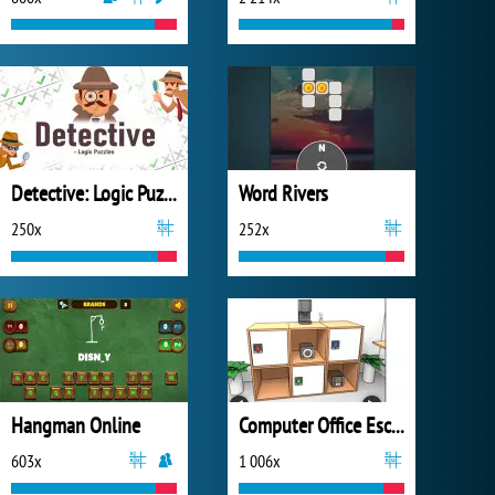
Detective: Logic Puzzles
Word Rivers
250x
252x
Hangman Online
Computer Office Escape
603x
1 006x