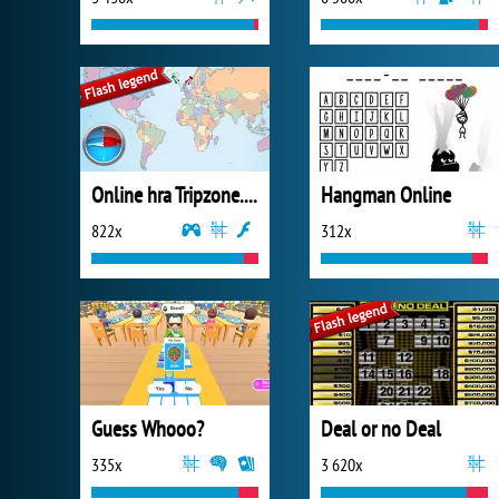
Online hra Tripzone.cz
Hangman Online
822x
312x
Guess Whooo?
Deal or no Deal
335x
3 620x