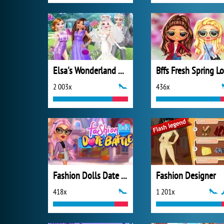
Elsa's Wonderland Wedding
2 003x
436x
Fashion Dolls Date Battle
Fashion Designer
418x
1 201x