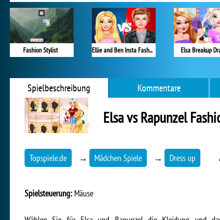
Fashion Stylist
Ellie and Ben Insta Fashion
Elsa Breakup D
Spielbeschreibung
Kommentare
Elsa vs Rapunzel Fashi
Topspiele.de
→
Mädchen Spiele
→
Dress up
Spielsteuerung:
Mäuse
Wählen Sie für Elsa und Rapunzel die Kleidung und da