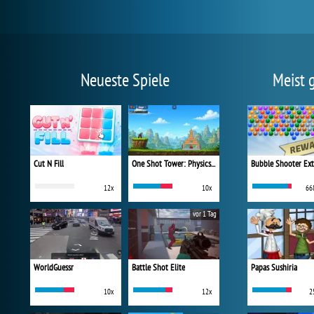
Neueste Spiele
Meist 
Cut N Fill
One Shot Tower: Physics Destroyer
Bubble Shooter Ex
12x
10x
66
vor 1 Tag
WorldGuessr
Battle Shot Elite
Papas Sushiria
10x
12x
2