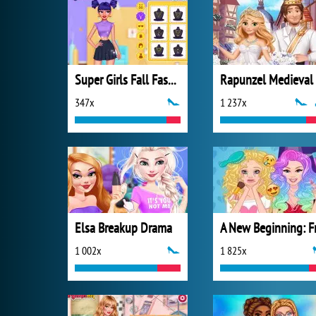
Super Girls Fall Fashion Trends
347x
1 237x
Elsa Breakup Drama
1 002x
1 825x