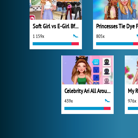
Soft Girl vs E-Girl Bffs Looks
1 159x
805x
Celebrity Ari All Around the Fashion
439x
976x