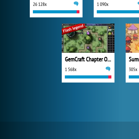
26 128x
1 090x
GemCraft Chapter One The Forgotten
Summ
1 568x
305x