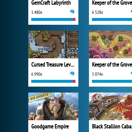
GemCraft Labyrinth
Keeper of the Grove
1 480x
6 528x
Cursed Treasure Level Pack
Keeper of the Grove
6 990x
5 074x
Goodgame Empire
Bla