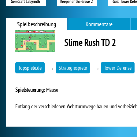
GemCraft Labyrinth
Keeper of the Grove 2
Gold Tower Def
Spielbeschreibung
Kommentare
Slime Rush TD 2
Topspiele.de
→
Strategiespiele
→
Tower Defense
Spielsteuerung:
Mäuse
Entlang der verschiedenen Wehrturmwege bauen und vorbeizie