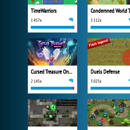
TimeWarriors
Condemned World 
1 457x
3 112x
Cursed Treasure One and Half
Duels Defense
2 145x
3 025x