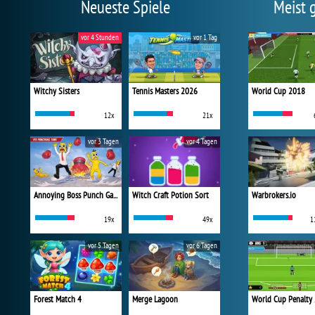
Neueste Spiele
Meist 
vor 4 Stunden
vor 1 Tag
Witchy Sisters
Tennis Masters 2026
World Cup 2018
12x
21x
vor 3 Tagen
vor 4 Tagen
Annoying Boss Punch Game
Witch Craft Potion Sort
Warbrokers.io
19x
49x
1
vor 5 Tagen
vor 6 Tagen
Forest Match 4
Merge Lagoon
World Cup Penalty